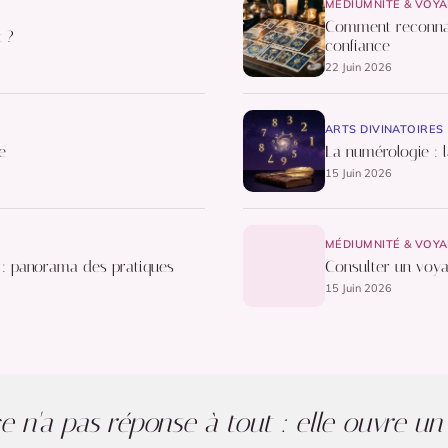
MÉDIUMNITÉ & VOY
Comment reconnaî
t ?
confiance
22 Juin 2026
ARTS DIVINATOIRES
e
La numérologie : 
15 Juin 2026
MÉDIUMNITÉ & VOY
s : panorama des pratiques
Consulter un voya
15 Juin 2026
 n'a pas réponse à tout : elle ouvre u