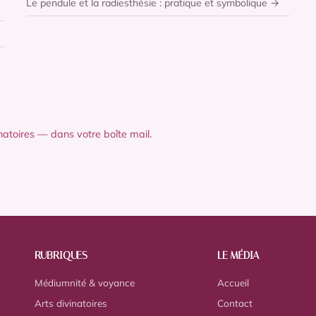
Le pendule et la radiesthésie : pratique et symbolique →
natoires — dans votre boîte mail.
RUBRIQUES
LE MÉDIA
Médiumnité & voyance
Accueil
Arts divinatoires
Contact