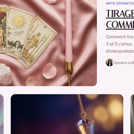
ARTS DIVINATO
TIRAG
COMME
Comment lire 
3 et 5 cartes
d'interpretat
Sandra Lefè