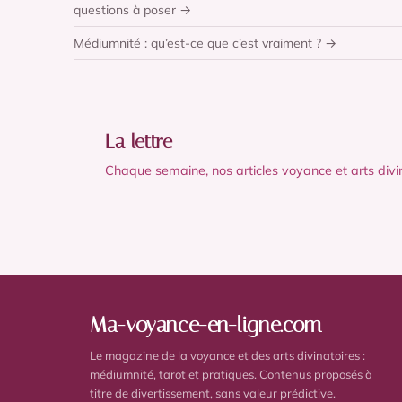
questions à poser →
Médiumnité : qu’est-ce que c’est vraiment ? →
La lettre
Chaque semaine, nos articles voyance et arts divi
Ma-voyance-en-ligne.com
Le magazine de la voyance et des arts divinatoires :
médiumnité, tarot et pratiques. Contenus proposés à
titre de divertissement, sans valeur prédictive.