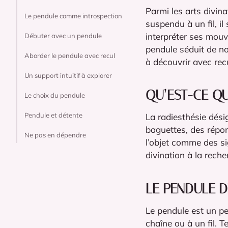
Parmi les arts divina
Le pendule comme introspection
suspendu à un fil, il
interpréter ses mouv
Débuter avec un pendule
pendule séduit de no
Aborder le pendule avec recul
à découvrir avec recu
Un support intuitif à explorer
QU’EST-CE QU
Le choix du pendule
Pendule et détente
La radiesthésie dési
baguettes, des répon
Ne pas en dépendre
l’objet comme des sig
divination à la rech
LE PENDULE D
Le pendule est un pe
chaîne ou à un fil. 