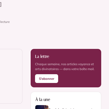
]
lecture
La lettre
Chaque semaine, nos articles voyance et
arts divinatoires — dans votre boîte mail.
S'abonner
À la une