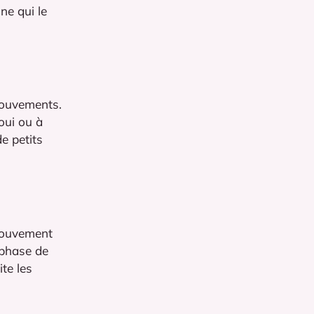
ne qui le
 mouvements.
oui ou à
e petits
 mouvement
e phase de
te les