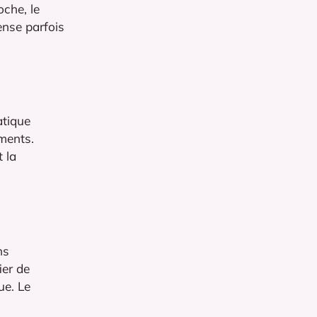
oche, le
ense parfois
atique
ements.
 la
ns
ier de
ue. Le