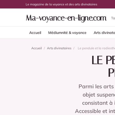
Le magazine de la voyance et des arts divinatoires
Ma-voyance-en-ligne.com
Ta
Accueil
Médiumnité & voyance
Arts divinato
Accueil
/
Arts divinatoires
/
Le pendule et la radiesth
LE P
P
Parmi les arts
objet suspend
consistant à
Accessible et in