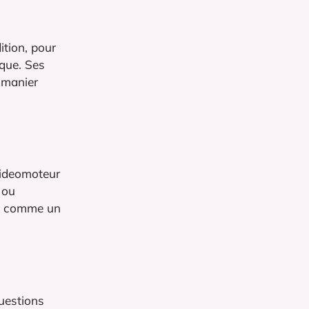
ition, pour
ique. Ses
à manier
 ideomoteur
 ou
ule comme un
questions