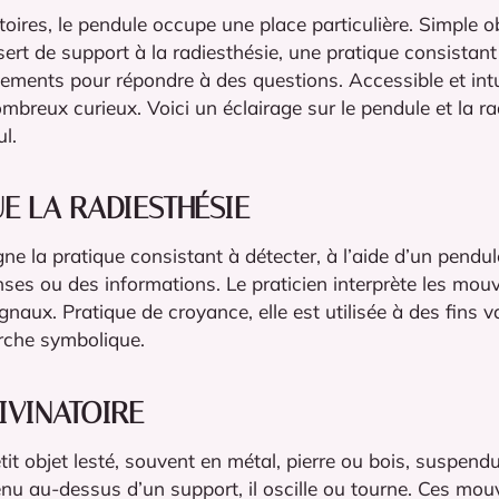
toires, le pendule occupe une place particulière. Simple o
 sert de support à la radiesthésie, une pratique consistant
ements pour répondre à des questions. Accessible et intui
mbreux curieux. Voici un éclairage sur le pendule et la ra
l.
E LA RADIESTHÉSIE
gne la pratique consistant à détecter, à l’aide d’un pendu
ses ou des informations. Le praticien interprète les mo
naux. Pratique de croyance, elle est utilisée à des fins va
erche symbolique.
IVINATOIRE
tit objet lesté, souvent en métal, pierre ou bois, suspend
Tenu au-dessus d’un support, il oscille ou tourne. Ces mo