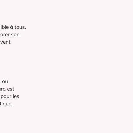
ible à tous.
lorer son
ivent
s ou
urd est
pour les
tique.