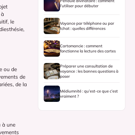
Pendule divinatoire : comment
bjet
l’utiliser pour débuter
 à
tif, le
Voyance par téléphone ou par
diesthésie,
tchat : quelles différences
Cartomancie : comment
fonctionne la lecture des cartes
Préparer une consultation de
le ou de
voyance : les bonnes questions à
uvements de
poser
riées, de la
Médiumnité : qu’est-ce que c’est
vraiment ?
u à une
uvements