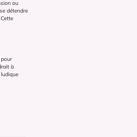
nsion ou
 se détendre
 Cette
 pour
rait à
 ludique