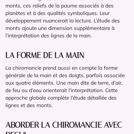
monts, ces reliefs de la paume associés à des
planètes et à des qualités symboliques. Leur
développement nuancerait la lecture. L’étude des
monts ajoute une dimension supplémentaire à
l’interprétation des lignes de la main.
LA FORME DE LA MAIN
La chiromancie prend aussi en compte la forme
générale de la main et des doigts, parfois associée
aux quatre éléments. Une main dite de terre, d’air,
de feu ou d’eau orienterait l’interprétation. Cette
approche globale complète l’étude détaillée des
lignes et des monts.
ABORDER LA CHIROMANCIE AVEC