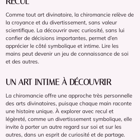
RECUL
Comme tout art divinatoire, la chiromancie relève de
la croyance et du divertissement, sans valeur
scientifique. La découvrir avec curiosité, sans lui
confier de décisions importantes, permet d’en
apprécier le côté symbolique et intime. Lire les
mains peut devenir un jeu de connaissance de soi
et des autres.
UN ART INTIME À DÉCOUVRIR
La chiromancie offre une approche très personnelle
des arts divinatoires, puisque chaque main raconte
une histoire unique. À explorer avec recul et
légèreté, comme un divertissement symbolique, elle
invite à porter un autre regard sur soi et sur les
autres, dans un esprit de curiosité et de partage.