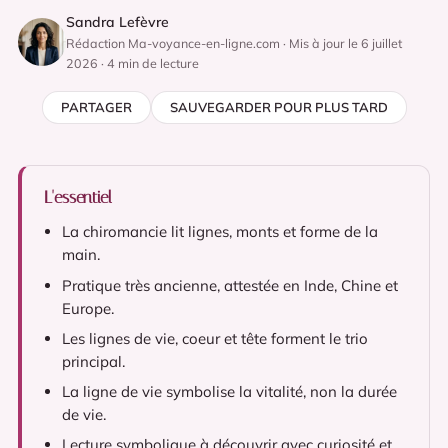
Sandra Lefèvre
Rédaction Ma-voyance-en-ligne.com · Mis à jour le 6 juillet
2026 · 4 min de lecture
PARTAGER
SAUVEGARDER POUR PLUS TARD
L'essentiel
La chiromancie lit lignes, monts et forme de la
main.
Pratique très ancienne, attestée en Inde, Chine et
Europe.
Les lignes de vie, coeur et tête forment le trio
principal.
La ligne de vie symbolise la vitalité, non la durée
de vie.
Lecture symbolique à découvrir avec curiosité et