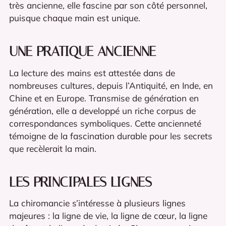
très ancienne, elle fascine par son côté personnel,
puisque chaque main est unique.
UNE PRATIQUE ANCIENNE
La lecture des mains est attestée dans de
nombreuses cultures, depuis l’Antiquité, en Inde, en
Chine et en Europe. Transmise de génération en
génération, elle a developpé un riche corpus de
correspondances symboliques. Cette ancienneté
témoigne de la fascination durable pour les secrets
que recèlerait la main.
LES PRINCIPALES LIGNES
La chiromancie s’intéresse à plusieurs lignes
majeures : la ligne de vie, la ligne de cœur, la ligne